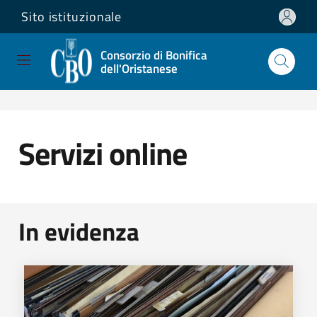
Sito istituzionale
Salta e vai al contenuto
Salta e vai al footer
Consorzio di Bonifica
dell'Oristanese
Home
/
Servizi
/
Servizi online
Servizi online
In evidenza